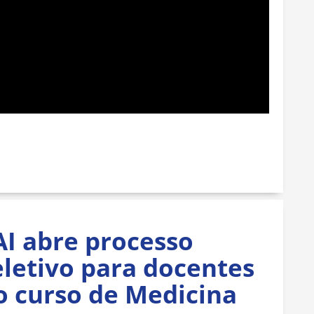
AI abre processo
eletivo para docentes
o curso de Medicina