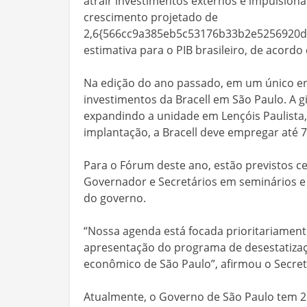
atrair investimentos externos e impulsion
crescimento projetado de
2,6{566cc9a385eb5c53176b33b2e5256920dc
estimativa para o PIB brasileiro, de acord
Na edição do ano passado, em um único enc
investimentos da Bracell em São Paulo. A gi
expandindo a unidade em Lençóis Paulista,
implantação, a Bracell deve empregar até 7
Para o Fórum deste ano, estão previstos c
Governador e Secretários em seminários e
do governo.
“Nossa agenda está focada prioritariamen
apresentação do programa de desestatiza
econômico de São Paulo”, afirmou o Secret
Atualmente, o Governo de São Paulo tem 21