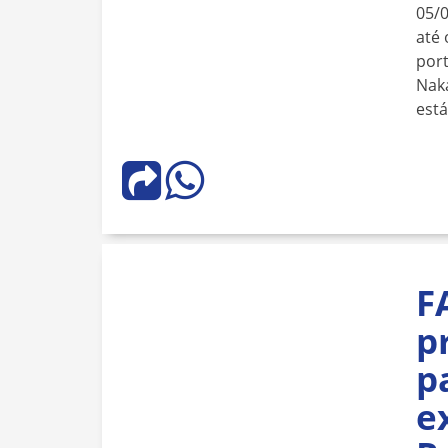
05/
até 
port
Naka
est
F
p
p
e