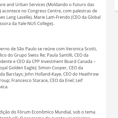
cture and Urban Services (Moldando o Futuro das
s) acontece no Congress Centre, com palestras de
ones Lang Laselle), Marie Lam-Frendo (CEO da Global
ssora da Yale-NUS College).
verno de São Paulo se reúne com Veronica Scotti,
ico do Grupo Swiss Re; Paula Santilli, CEO da
sidente e CEO da CPP Investment Board Canada –
oyal Golden Eagle); Simon Cooper, CEO da
O da Barclays; John Holland-Kaye, CEO do Heathrow
oup; Francesco Starace, CEO da Enel; Leif
neca.
 edição do Fórum Econômico Mundial, sob o tema