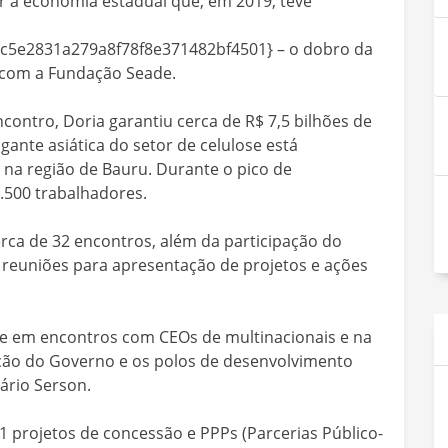
ar a economia estadual que, em 2019, teve
5e2831a279a8f78f8e371482bf4501} – o dobro da
o com a Fundação Seade.
ontro, Doria garantiu cerca de R$ 7,5 bilhões de
gante asiática do setor de celulose está
 na região de Bauru. Durante o pico de
.500 trabalhadores.
erca de 32 encontros, além da participação do
 reuniões para apresentação de projetos e ações
te em encontros com CEOs de multinacionais e na
ção do Governo e os polos de desenvolvimento
ário Serson.
 projetos de concessão e PPPs (Parcerias Público-