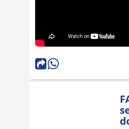
F
s
d