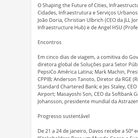
O Shaping the Future of Cities, Infraestru
Cidades, Infraestrutura e Serviços Urbano
João Doria, Christian Ulbrich (CEO da JLL J
Infraestructure Hub) e de Angel HSU (Profe
Encontros
Em cinco dias de viagem, a comitiva do Go
diretora global de Soluções para Setor Públ
PepsiCo América Latina; Mark Machin, Pre
CPPIB; Anderson Tanoto, Diretor da RGE (R
Standard Chartered Bank; e Jes Staley, CE
Airport; Masayoshi Son, CEO da Softbank Gr
Johansson, presidente mundial da Astraze
Progresso sustentável
De 21 a 24 de janeiro, Davos recebe a 50ª