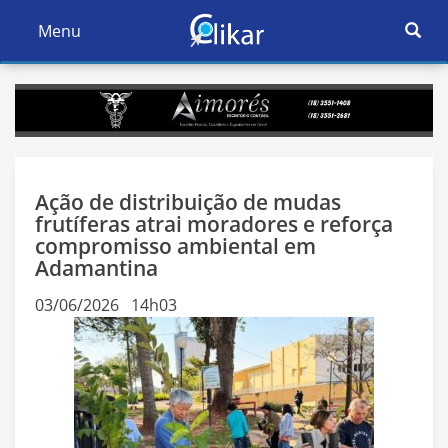
Ativar
Menu
Ativar
Nave
Navegação
Ação de distribuição de mudas
frutíferas atrai moradores e reforça
compromisso ambiental em
Adamantina
03/06/2026 14h03