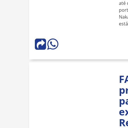
até 
port
Naka
est
F
p
p
e
R