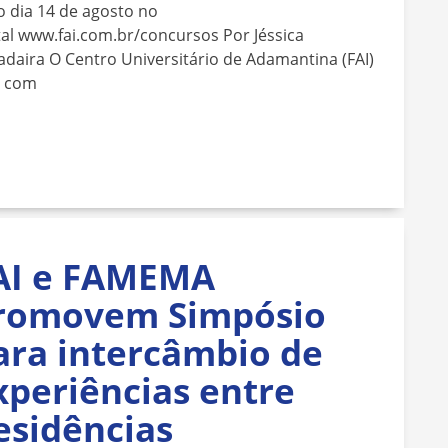
o dia 14 de agosto no
al www.fai.com.br/concursos Por Jéssica
daira O Centro Universitário de Adamantina (FAI)
á com
AI e FAMEMA
romovem Simpósio
ara intercâmbio de
xperiências entre
esidências