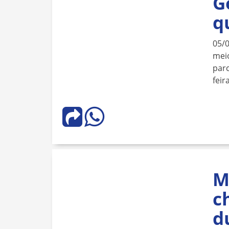
G
q
05/
meio
parc
feira
M
c
d