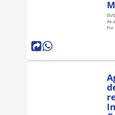
M
05/
de 
Por
A
d
r
I