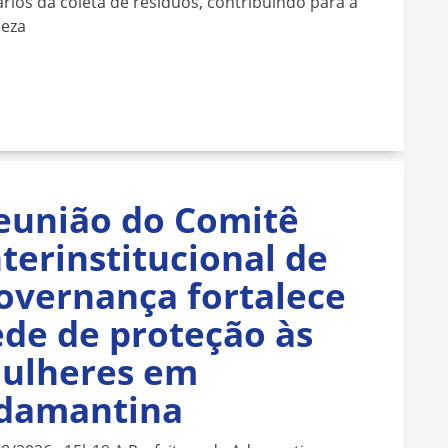
rios da coleta de resíduos, contribuindo para a
peza
eunião do Comitê
nterinstitucional de
overnança fortalece
ede de proteção às
ulheres em
damantina