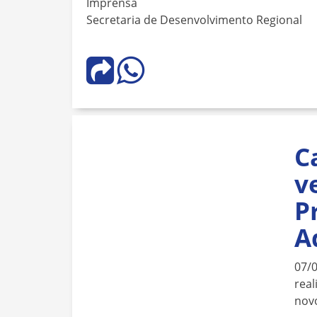
Imprensa
Secretaria de Desenvolvimento Regional
C
v
P
A
07/
real
novo