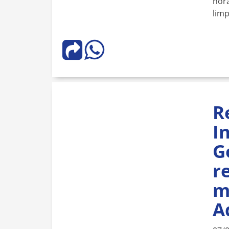
horá
lim
R
I
G
r
m
A