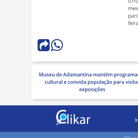
07/
meio
parc
feir
Navegação
Museu de Adamantina mantém programa
de
cultural e convida população para visita
Post
exposições
I