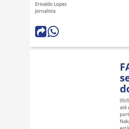
Erivaldo Lopes
Jornalista
F
s
d
05/
até 
port
Naka
est