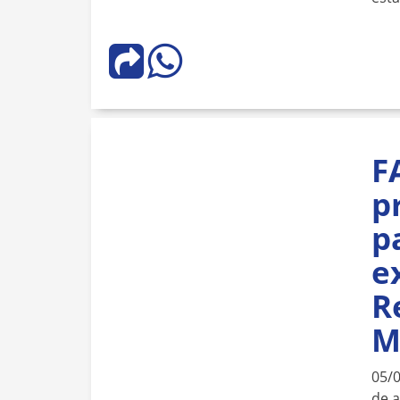
F
p
p
e
R
M
05/
de 