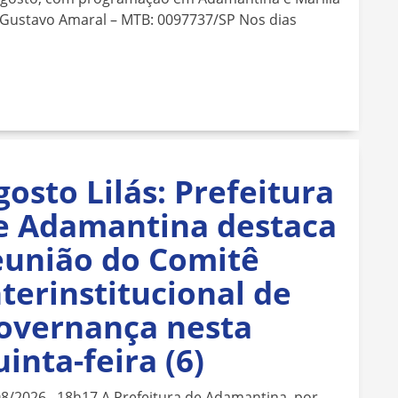
 Gustavo Amaral – MTB: 0097737/SP Nos dias
gosto Lilás: Prefeitura
e Adamantina destaca
eunião do Comitê
nterinstitucional de
overnança nesta
uinta-feira (6)
08/2026 18h17 A Prefeitura de Adamantina, por