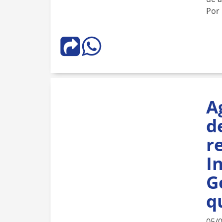
Por
A
d
r
I
G
q
05/