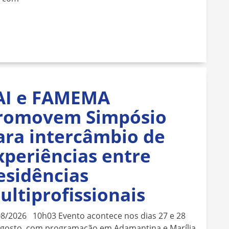
AI e FAMEMA
romovem Simpósio
ara intercâmbio de
xperiências entre
esidências
ultiprofissionais
08/2026 10h03 Evento acontece nos dias 27 e 28
agosto, com programação em Adamantina e Marília