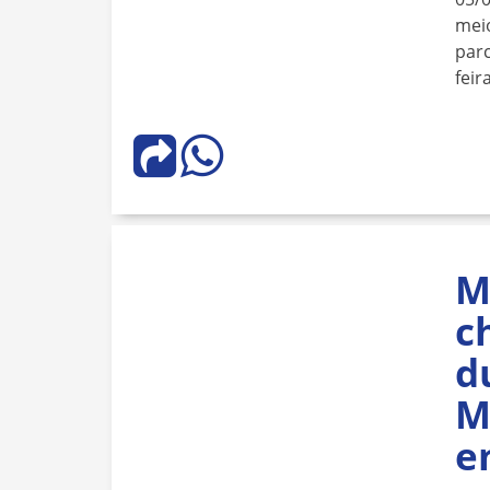
meio
parc
feira
M
c
d
M
e