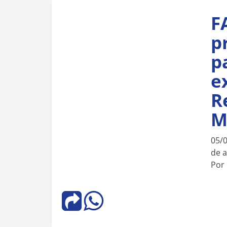
F
p
p
e
R
M
05/
de 
Por