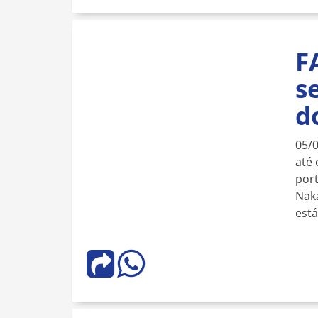
F
s
d
05/
até 
port
Naka
est