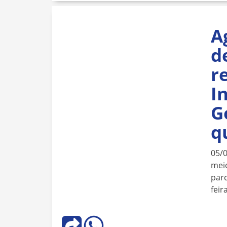
A
d
r
I
G
q
05/
meio
parc
feira