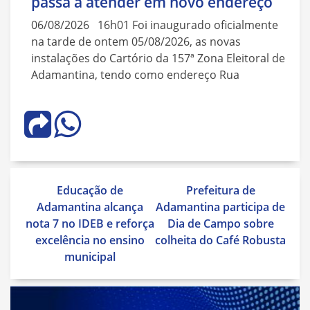
passa a atender em novo endereço
06/08/2026 16h01 Foi inaugurado oficialmente
na tarde de ontem 05/08/2026, as novas
instalações do Cartório da 157ª Zona Eleitoral de
Adamantina, tendo como endereço Rua
Navegação
Educação de
Prefeitura de
de
Adamantina alcança
Adamantina participa de
Post
nota 7 no IDEB e reforça
Dia de Campo sobre
excelência no ensino
colheita do Café Robusta
municipal