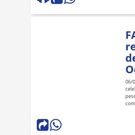
F
r
d
O
06/
cele
pesq
com