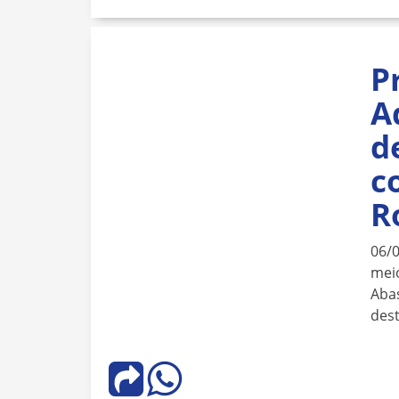
P
A
d
c
R
06/
meio
Aba
dest