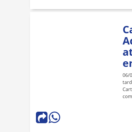
C
A
a
e
06/
tard
Cart
com