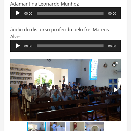
Adamantina Leonardo Munhoz
Tocador
00:00
00:00
de
áudio
áudio do discurso proferido pelo frei Mateus
Alves
Tocador
00:00
00:00
de
áudio