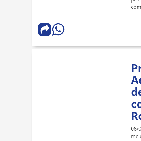
com
P
A
d
c
R
06/
meio