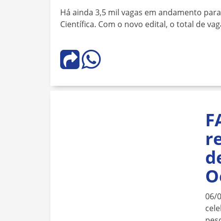
Há ainda 3,5 mil vagas em andamento para a P
Científica. Com o novo edital, o total de 
F
r
d
O
06/
cele
pesq