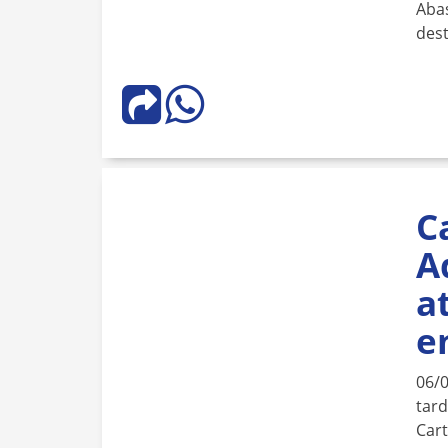
Aba
dest
C
A
a
e
06/
tard
Cart