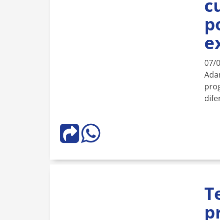
c
p
e
07/
Ada
prog
dife
T
p