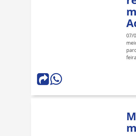
m
A
07/
meio
parc
feir
M
m