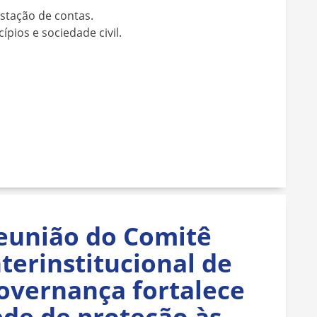
stação de contas.
pios e sociedade civil.
eunião do Comitê
nterinstitucional de
overnança fortalece
ede de proteção às