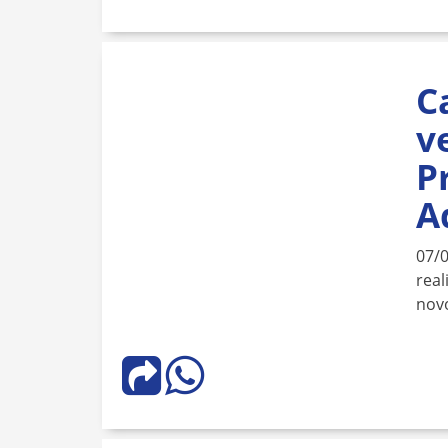
C
v
P
A
07/
real
novo