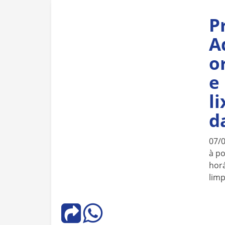
P
A
o
e
l
d
07/
à po
horá
lim