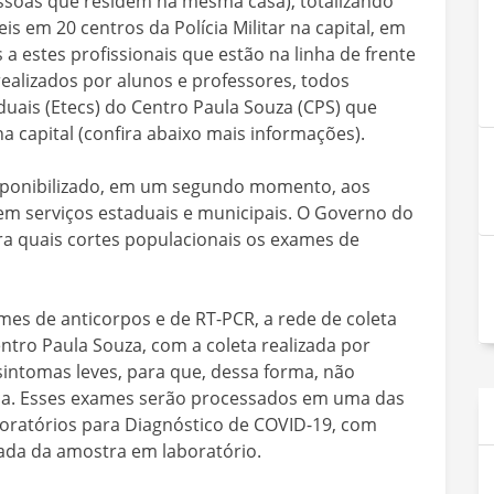
essoas que residem na mesma casa), totalizando
is em 20 centros da Polícia Militar na capital, em
a estes profissionais que estão na linha de frente
alizados por alunos e professores, todos
aduais (Etecs) do Centro Paula Souza (CPS) que
 capital (confira abaixo mais informações).
sponibilizado, em um segundo momento, aos
em serviços estaduais e municipais. O Governo do
ra quais cortes populacionais os exames de
mes de anticorpos e de RT-PCR, a rede de coleta
ntro Paula Souza, com a coleta realizada por
ntomas leves, para que, dessa forma, não
ica. Esses exames serão processados em uma das
boratórios para Diagnóstico de COVID-19, com
gada da amostra em laboratório.