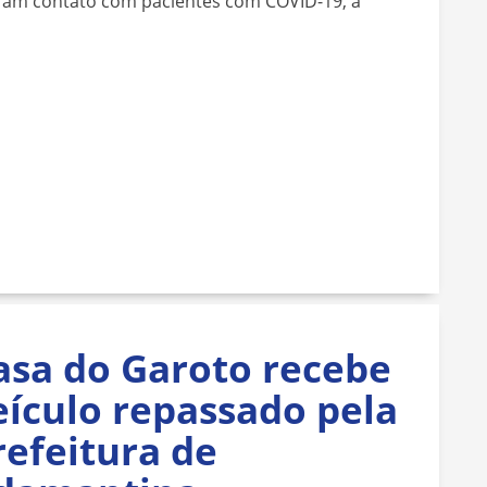
eram contato com pacientes com COVID-19, a
asa do Garoto recebe
eículo repassado pela
refeitura de