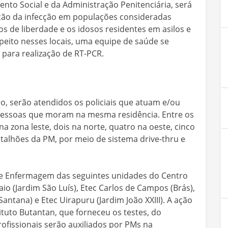
nto Social e da Administração Penitenciária, será
nção da infecção em populações consideradas
os de liberdade e os idosos residentes em asilos e
speito nesses locais, uma equipe de saúde se
 para realização de RT-PCR.
io, serão atendidos os policiais que atuam e/ou
 pessoas que moram na mesma residência. Entre os
a zona leste, dois na norte, quatro na oeste, cinco
talhões da PM, por meio de sistema drive-thru e
de Enfermagem das seguintes unidades do Centro
io (Jardim São Luís), Etec Carlos de Campos (Brás),
ntana) e Etec Uirapuru (Jardim João XXIII). A ação
ituto Butantan, que forneceu os testes, do
rofissionais serão auxiliados por PMs na