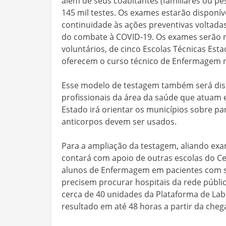
além de seus coabitantes (familiares ou p
145 mil testes. Os exames estarão disponíve
continuidade às ações preventivas voltadas 
do combate à COVID-19. Os exames serão re
voluntários, de cinco Escolas Técnicas Est
oferecem o curso técnico de Enfermagem na
Esse modelo de testagem também será di
profissionais da área da saúde que atuam 
Estado irá orientar os municípios sobre pa
anticorpos devem ser usados.
Para a ampliação da testagem, aliando exa
contará com apoio de outras escolas do Ce
alunos de Enfermagem em pacientes com si
precisem procurar hospitais da rede públ
cerca de 40 unidades da Plataforma de La
resultado em até 48 horas a partir da che