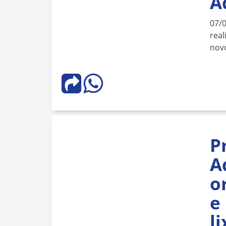
A
07/
real
novo
P
A
o
e
l