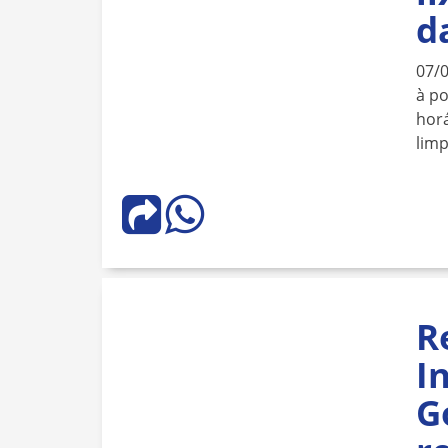
d
07/
à po
horá
lim
R
I
G