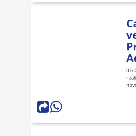
C
v
P
A
07/
real
novo