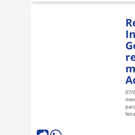
R
I
G
r
m
A
07/
meio
parc
feir