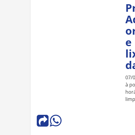
P
A
o
e
l
d
07/
à po
horá
lim