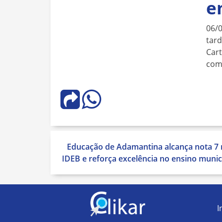
e
06/
tard
Cart
com
Navegação
Educação de Adamantina alcança nota 7 
de
IDEB e reforça excelência no ensino munic
Post
I