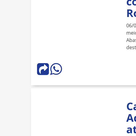
c
R
06/
meio
Aba
dest
C
A
a