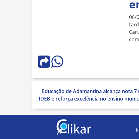
e
06/
tard
Cart
com
Navegação
Educação de Adamantina alcança nota 7 
de
IDEB e reforça excelência no ensino munic
Post
I