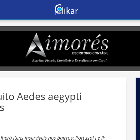
ito Aedes aegypti
s
erá itens inservíveis nos bairros: Portugal I e II;