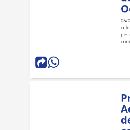
O
06/
cele
pesq
com
P
A
d