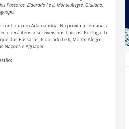
s Pássaros, Eldorado I e II, Monte Alegre, Giuliano,
 Aguapeí
ti continua em Adamantina. Na próxima semana, a
colherá itens inservíveis nos bairros: Portugal I e
rque dos Pássaros, Eldorado I e II, Monte Alegre,
das Nações e Aguapeí
estão: