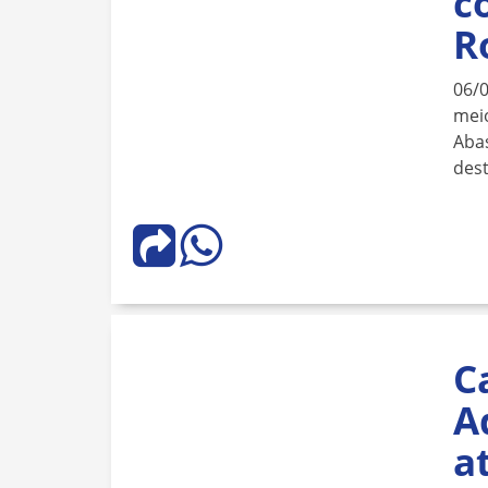
c
R
06/
meio
Aba
dest
C
A
a