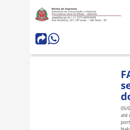
F
s
d
05/
até 
port
Naka