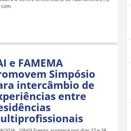
á com
AI e FAMEMA
romovem Simpósio
ara intercâmbio de
xperiências entre
esidências
ultiprofissionais
08/2026 10h03 Evento acontece nos dias 27 e 28