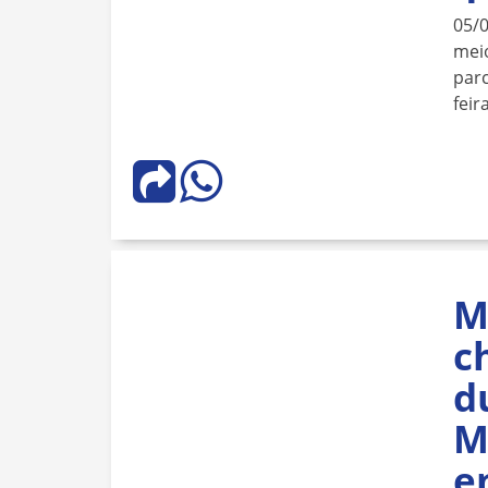
05/
meio
parc
feira
M
c
d
M
e