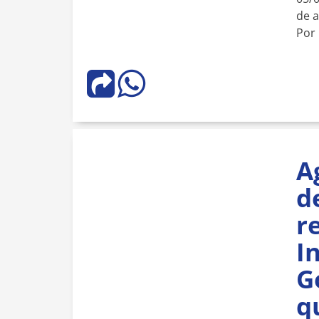
de 
Por
A
d
r
I
G
q