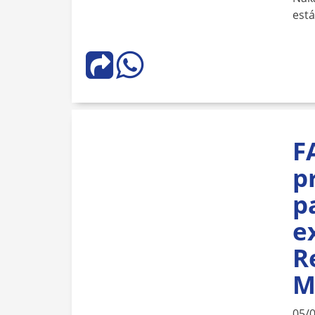
est
F
p
p
e
R
M
05/