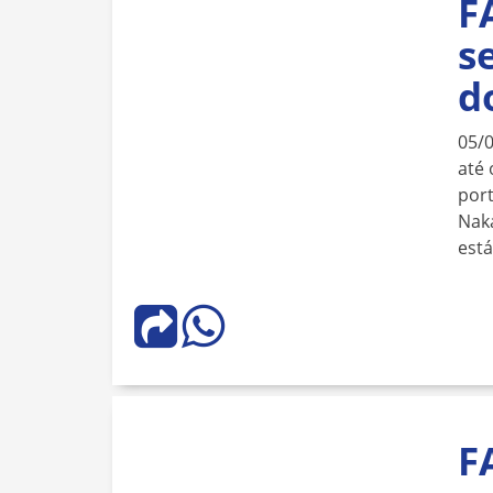
F
s
d
05/
até 
port
Naka
est
F