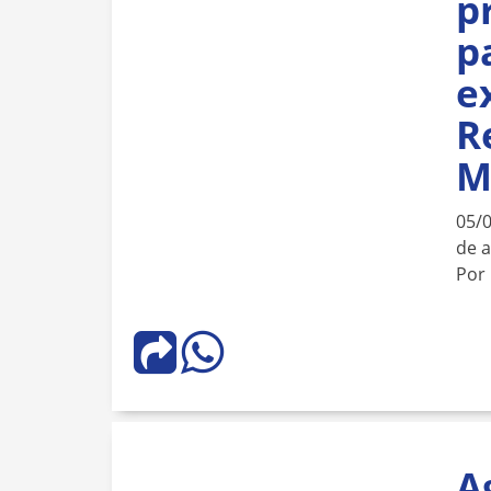
p
p
e
R
M
05/
de 
Por
A