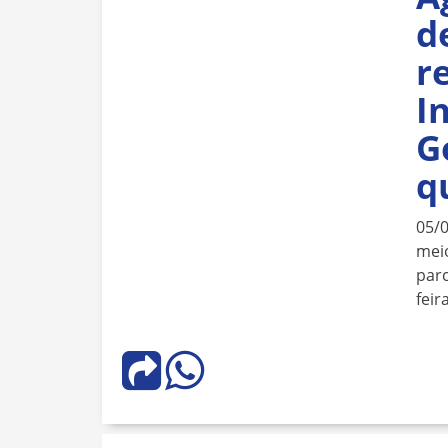
d
r
I
G
q
05/
meio
parc
feira