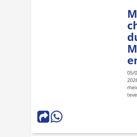
M
c
d
M
e
05/
2026
meio
teve