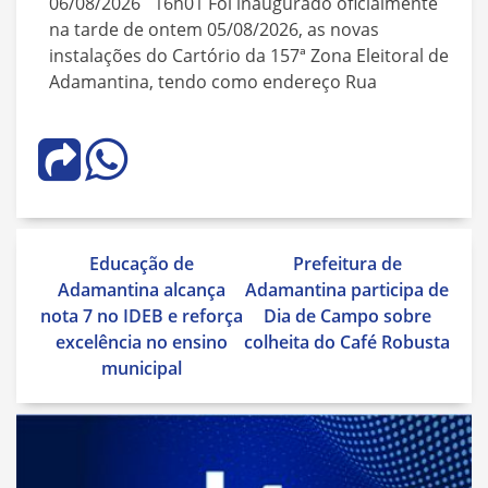
06/08/2026 16h01 Foi inaugurado oficialmente
na tarde de ontem 05/08/2026, as novas
instalações do Cartório da 157ª Zona Eleitoral de
Adamantina, tendo como endereço Rua
Navegação
Educação de
Prefeitura de
de
Adamantina alcança
Adamantina participa de
Post
nota 7 no IDEB e reforça
Dia de Campo sobre
excelência no ensino
colheita do Café Robusta
municipal