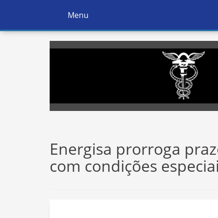
Menu
Ativar
Navegação
Energisa prorroga praz
com condições especia