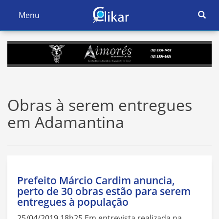
Ativar
Menu
Ativar
Nave
Navegação
Obras à serem entregues
em Adamantina
Prefeito Márcio Cardim anuncia,
perto de 30 obras estão para serem
entregues à população
25/04/2019 18h25 Em entrevista realizada na