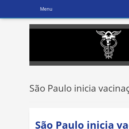
Menu
Ativar
Navegação
São Paulo inicia vacin
São Paulo inicia v