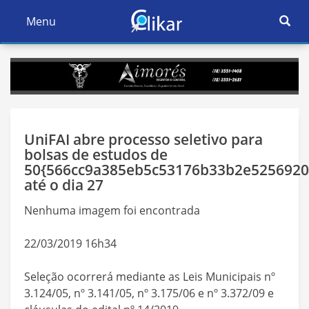
Ativar
Menu
Ativar
Nave
Navegação
UniFAI abre processo seletivo para
bolsas de estudos de
50{566cc9a385eb5c53176b33b2e5256920
até o dia 27
Nenhuma imagem foi encontrada
22/03/2019 16h34
Seleção ocorrerá mediante as Leis Municipais nº
3.124/05, nº 3.141/05, nº 3.175/06 e nº 3.372/09 e