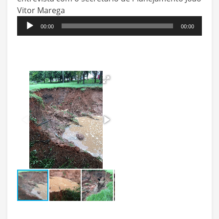
Vitor Marega
Tocador
00:00
00:00
de
áudio