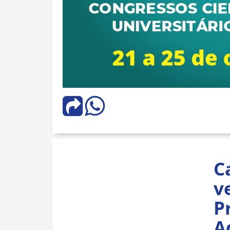
C
v
P
A