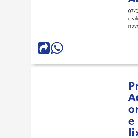
07/
real
novo
P
A
o
e
l