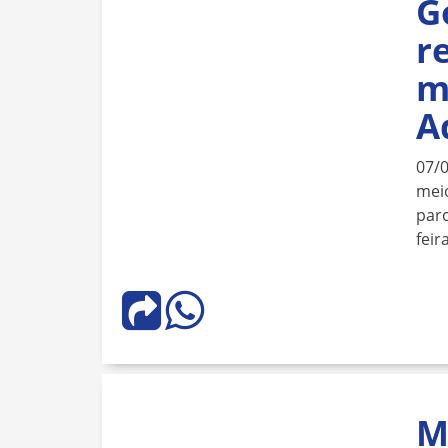
G
r
m
A
07/
meio
parc
feir
M