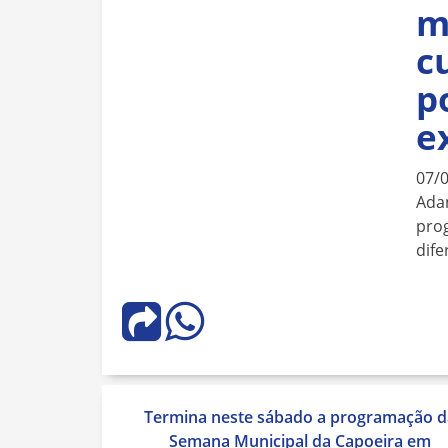
m
c
p
e
07/
Ada
prog
dife
Navegação
Termina neste sábado a programação d
de
Semana Municipal da Capoeira em