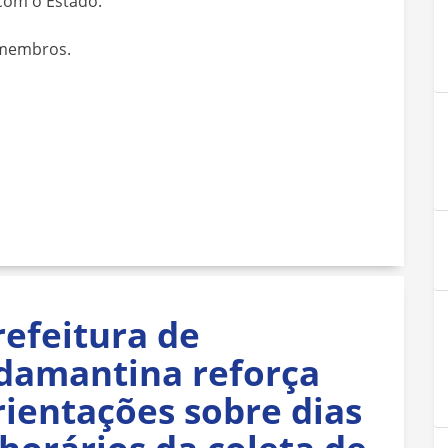
com o Estado.
 membros.
refeitura de
damantina reforça
rientações sobre dias