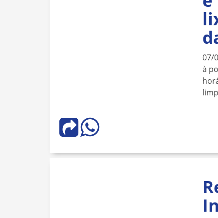
e
l
d
07/
à po
horá
lim
R
I