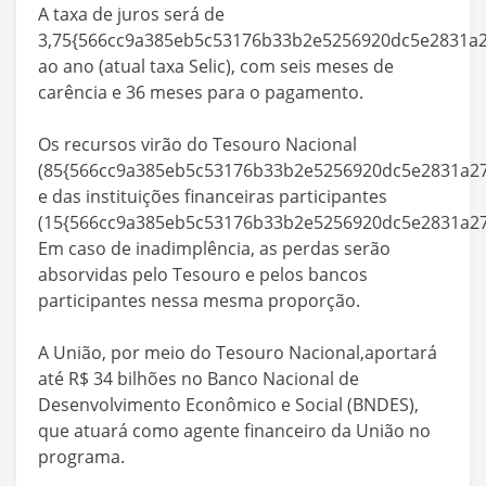
A taxa de juros será de
3,75{566cc9a385eb5c53176b33b2e5256920dc5e2831a2
ao ano (atual taxa Selic), com seis meses de
carência e 36 meses para o pagamento.
Os recursos virão do Tesouro Nacional
(85{566cc9a385eb5c53176b33b2e5256920dc5e2831a27
e das instituições financeiras participantes
(15{566cc9a385eb5c53176b33b2e5256920dc5e2831a279
Em caso de inadimplência, as perdas serão
absorvidas pelo Tesouro e pelos bancos
participantes nessa mesma proporção.
A União, por meio do Tesouro Nacional,aportará
até R$ 34 bilhões no Banco Nacional de
Desenvolvimento Econômico e Social (BNDES),
que atuará como agente financeiro da União no
programa.