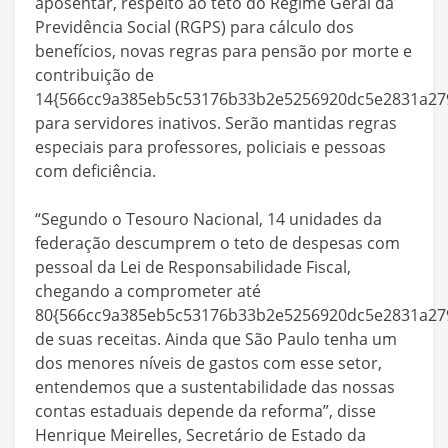
aposentar, respeito ao teto do Regime Geral da
Previdência Social (RGPS) para cálculo dos
benefícios, novas regras para pensão por morte e
contribuição de
14{566cc9a385eb5c53176b33b2e5256920dc5e2831a279
para servidores inativos. Serão mantidas regras
especiais para professores, policiais e pessoas
com deficiência.
“Segundo o Tesouro Nacional, 14 unidades da
federação descumprem o teto de despesas com
pessoal da Lei de Responsabilidade Fiscal,
chegando a comprometer até
80{566cc9a385eb5c53176b33b2e5256920dc5e2831a279
de suas receitas. Ainda que São Paulo tenha um
dos menores níveis de gastos com esse setor,
entendemos que a sustentabilidade das nossas
contas estaduais depende da reforma”, disse
Henrique Meirelles, Secretário de Estado da