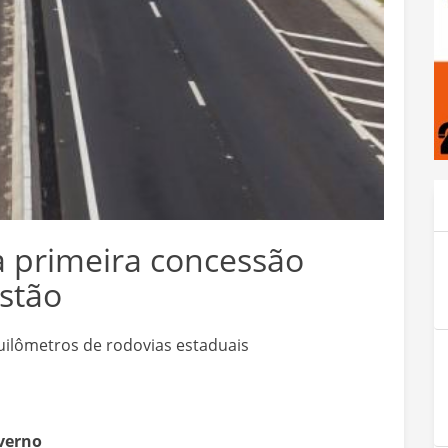
a primeira concessão
estão
quilômetros de rodovias estaduais
overno