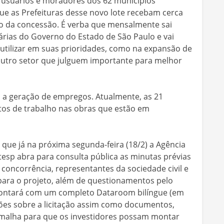
 usuários e moradores dos 62 municípios
que as Prefeituras desse novo lote recebam cerca
go da concessão. É verba que mensalmente sai
rias do Governo do Estado de São Paulo e vai
 utilizar em suas prioridades, como na expansão de
outro setor que julguem importante para melhor
a geração de empregos. Atualmente, as 21
tos de trabalho nas obras que estão em
 é que já na próxima segunda-feira (18/2) a Agência
tesp abra para consulta pública as minutas prévias
 concorrência, representantes da sociedade civil e
para o projeto, além de questionamentos pelo
contará com um completo Dataroom bilíngue (em
ões sobre a licitação assim como documentos,
 malha para que os investidores possam montar