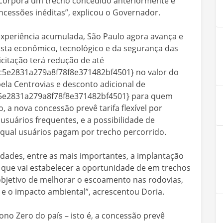
ncorpora um trecho concedido anteriormente e
ncessões inéditas”, explicou o Governador.
experiência acumulada, São Paulo agora avança e
ista econômico, tecnológico e da segurança das
icitação terá redução de até
e2831a279a8f78f8e371482bf4501} no valor do
la Centrovias e desconto adicional de
e2831a279a8f78f8e371482bf4501} para quem
, a nova concessão prevê tarifa flexível por
usuários frequentes, e a possibilidade de
 qual usuários pagam por trecho percorrido.
ades, entre as mais importantes, a implantação
to, que vai estabelecer a oportunidade de em trechos
 objetivo de melhorar o escoamento nas rodovias,
 e o impacto ambiental”, acrescentou Doria.
no Zero do país – isto é, a concessão prevê