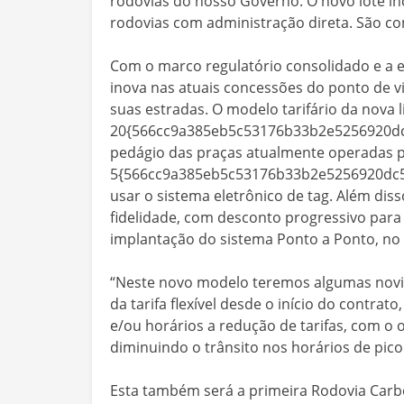
rodovias do nosso Governo. O novo lote i
rodovias com administração direta. São co
Com o marco regulatório consolidado e a 
inova nas atuais concessões do ponto de v
suas estradas. O modelo tarifário da nova l
20{566cc9a385eb5c53176b33b2e5256920dc5
pedágio das praças atualmente operadas pe
5{566cc9a385eb5c53176b33b2e5256920dc5
usar o sistema eletrônico de tag. Além disso
fidelidade, com desconto progressivo para 
implantação do sistema Ponto a Ponto, no
“Neste novo modelo teremos algumas novid
da tarifa flexível desde o início do contra
e/ou horários a redução de tarifas, com o
diminuindo o trânsito nos horários de pico
Esta também será a primeira Rodovia Carbo