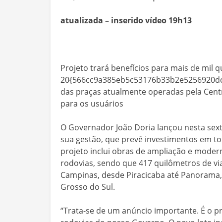
atualizada – inserido vídeo 19h13
Projeto trará benefícios para mais de mil 
20{566cc9a385eb5c53176b33b2e5256920dc
das praças atualmente operadas pela Centro
para os usuários
O Governador João Doria lançou nesta sexta
sua gestão, que prevê investimentos em to
projeto inclui obras de ampliação e moder
rodovias, sendo que 417 quilômetros de via
Campinas, desde Piracicaba até Panorama,
Grosso do Sul.
“Trata-se de um anúncio importante. É o p