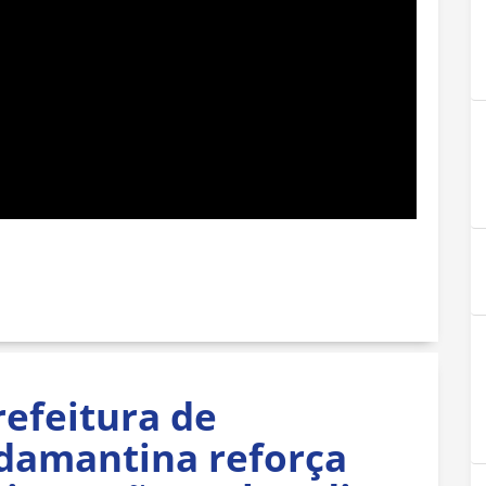
refeitura de
damantina reforça