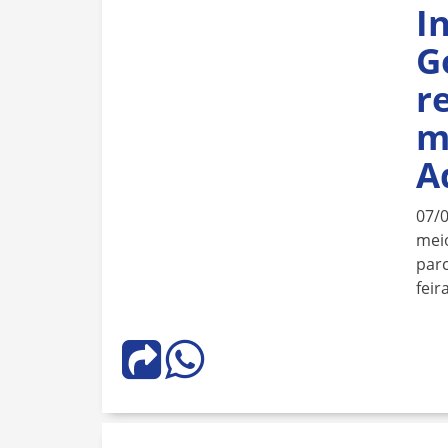
I
G
r
m
A
07/
meio
parc
feir