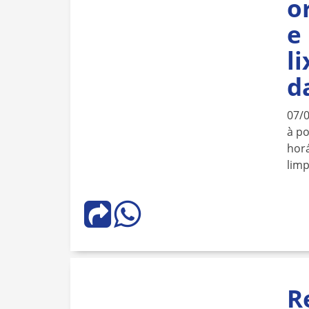
o
e
l
d
07/
à po
horá
lim
R