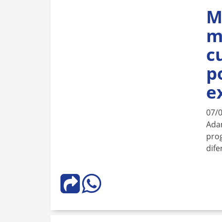
M
m
c
p
e
07/
Ada
prog
dife