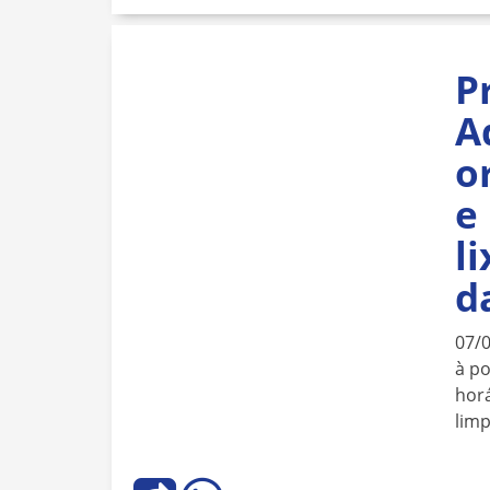
P
A
o
e
l
d
07/
à po
horá
lim