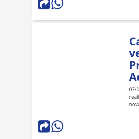
C
v
P
A
07/
real
novo