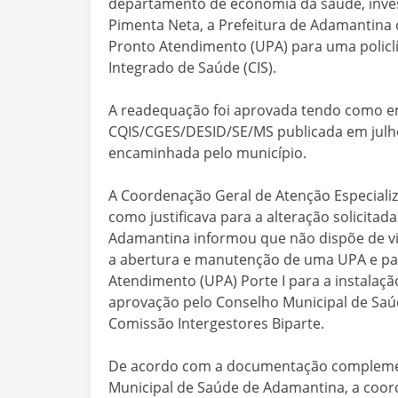
departamento de economia da saúde, inves
Pimenta Neta, a Prefeitura de Adamantina
Pronto Atendimento (UPA) para uma policlín
Integrado de Saúde (CIS).
A readequação foi aprovada tendo como e
CQIS/CGES/DESID/SE/MS publicada em julh
encaminhada pelo município.
A Coordenação Geral de Atenção Especializ
como justificava para a alteração solicitad
Adamantina informou que não dispõe de via
a abertura e manutenção de uma UPA e par
Atendimento (UPA) Porte I para a instalaçã
aprovação pelo Conselho Municipal de Saúd
Comissão Intergestores Biparte.
De acordo com a documentação complemen
Municipal de Saúde de Adamantina, a coor