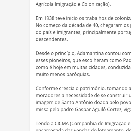
Agrícola Imigração e Colonização).
Em 1938 teve início os trabalhos de coloniz
No começo da década de 40, chegaram os p
do país e imigrantes, principalmente portu
descendentes.
Desde o princípio, Adamantina contou com 
esses pioneiros, que escolheram como Padr
como é hoje em muitas cidades, conduzidas 
muito menos paróquias.
Conforme crescia o patrimônio, tomando a
moradores a necessidade de se construir u
imagem de Santo Antônio doada pelo povo. 
missa pelo padre Gaspar Aguilô Cortez, vig
Tendo a CICMA (Companhia de Imigração e C
encarregada das vendas do loteamento, do