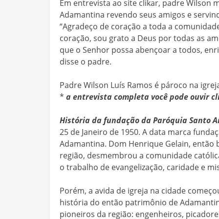
Em entrevista ao site clikar, padre Wilson
Adamantina revendo seus amigos e servind
“Agradeço de coração a toda a comunidad
coração, sou grato a Deus por todas as ami
que o Senhor possa abençoar a todos, enr
disse o padre.
Padre Wilson Luís Ramos é pároco na igrej
*
a entrevista completa você pode ouvir cl
História da fundação da Paróquia Santo A
25 de Janeiro de 1950. A data marca funda
Adamantina. Dom Henrique Gelain, então bi
região, desmembrou a comunidade católica 
o trabalho de evangelização, caridade e mi
Porém, a avida de igreja na cidade começou
história do então patrimônio de Adamantin
pioneiros da região: engenheiros, picador