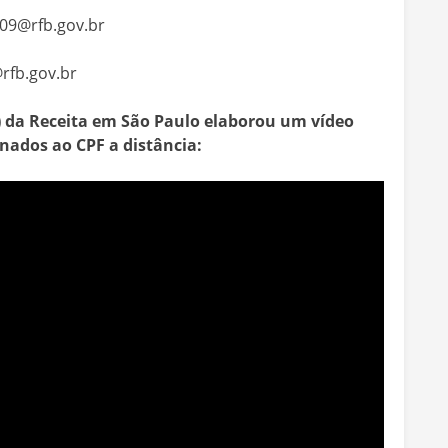
09@rfb.gov.br
rfb.gov.br
F) da Receita em São Paulo elaborou um vídeo
onados ao CPF a distância: