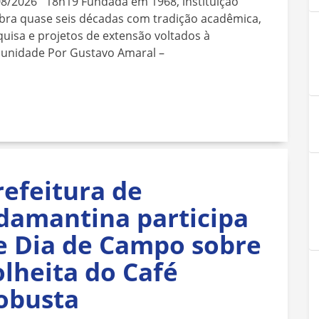
08/2026 18h19 Fundada em 1968, instituição
bra quase seis décadas com tradição acadêmica,
uisa e projetos de extensão voltados à
unidade Por Gustavo Amaral –
refeitura de
damantina participa
e Dia de Campo sobre
olheita do Café
obusta