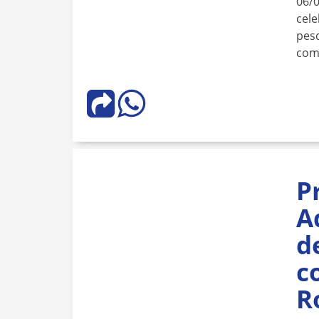
06/
cele
pesq
com
P
A
d
c
R