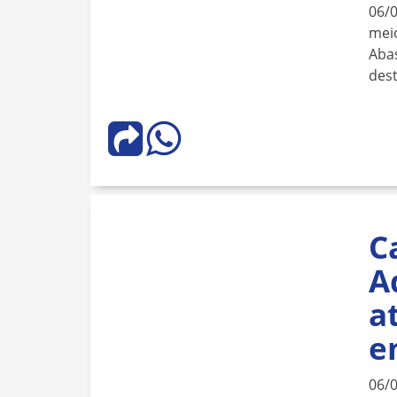
06/
meio
Aba
dest
C
A
a
e
06/