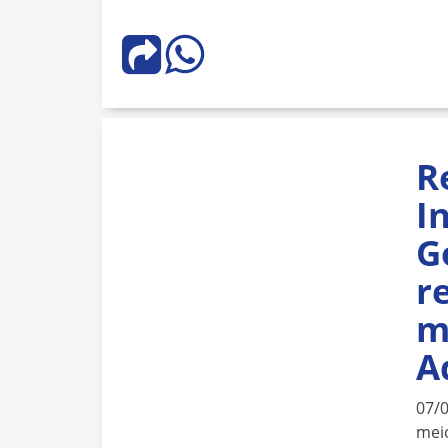
R
I
G
r
m
A
07/
meio