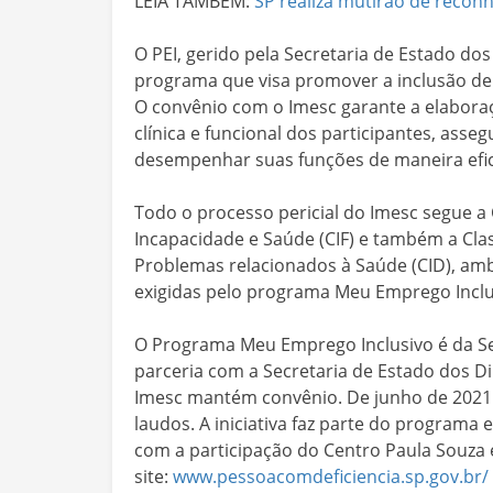
LEIA TAMBÉM:
SP realiza mutirão de recon
O PEI, gerido pela Secretaria de Estado do
programa que visa promover a inclusão de
O convênio com o Imesc garante a elabora
clínica e funcional dos participantes, ass
desempenhar suas funções de maneira efic
Todo o processo pericial do Imesc segue a 
Incapacidade e Saúde (CIF) e também a Clas
Problemas relacionados à Saúde (CID), am
exigidas pelo programa Meu Emprego Inclu
O Programa Meu Emprego Inclusivo é da S
parceria com a Secretaria de Estado dos D
Imesc mantém convênio. De junho de 2021 
laudos. A iniciativa faz parte do program
com a participação do Centro Paula Souza 
site:
www.pessoacomdeficiencia.sp.gov.br/