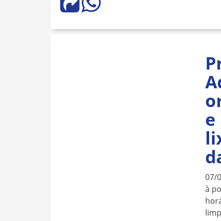
P
A
o
e
l
d
07/
à po
horá
lim