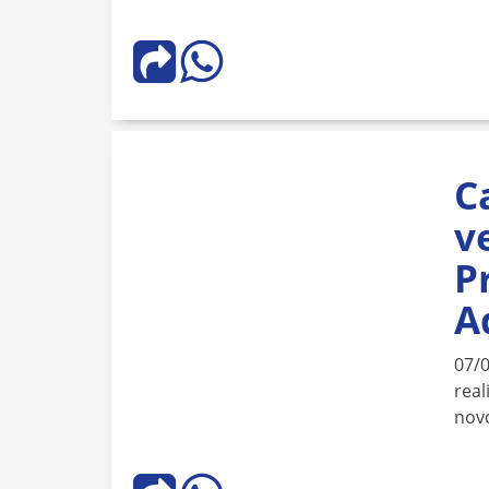
C
v
P
A
07/
real
novo