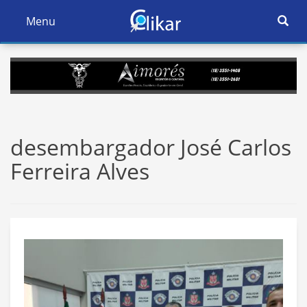
Ativar
Menu
Ativar
Nave
Navegação
desembargador José Carlos
Ferreira Alves