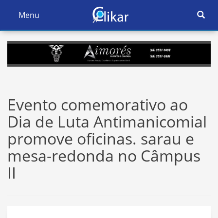
Ativar
Menu
Ativar
Nave
Navegação
Evento comemorativo ao
Dia de Luta Antimanicomial
promove oficinas. sarau e
mesa-redonda no Câmpus
II